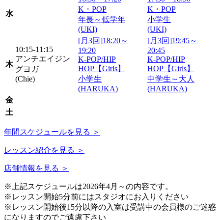
K・POP
K・POP
水
年長～低学年
小学生
(UKI)
(UKI)
[月3回]18:20～
[月3回]19:45～
10:15-11:15
19:20
20:45
アンチエイジン
K-POP/HIP
K-POP/HIP
木
HOP【Girls】
HOP【Girls】
グヨガ
(Chie)
小学生
中学生～大人
(HARUKA)
(HARUKA)
金
土
年間スケジュールを見る ＞
レッスン紹介を見る ＞
店舗情報を見る ＞
※上記スケジュールは2026年4月～の内容です。
※レッスン開始5分前にはスタジオにお入りください
※レッスン開始後15分以降の入室は受講中の会員様のご迷惑
になりますのでご遠慮下さい