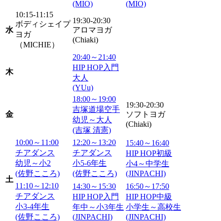
(MIO)
(MIO)
10:15-11:15
19:30-20:30
ボディシェイプ
水
アロマヨガ
ヨガ
(Chiaki)
（MICHIE）
20:40～21:40
HIP HOP入門
木
大人
(YUu)
18:00～19:00
19:30-20:30
吉塚道場空手
金
ソフトヨガ
幼児～大人
(Chiaki)
(吉塚 清憲)
10:00～11:00
12:20～13:20
15:40～16:40
チアダンス
チアダンス
HIP HOP初級
幼児～小2
小5-6年生
小4～中学生
(佐野こころ)
(佐野こころ)
(JINPACHI)
土
11:10～12:10
14:30～15:30
16:50～17:50
チアダンス
HIP HOP入門
HIP HOP中級
小3-4年生
年中～小3年生
小学生～高校生
(佐野こころ)
(JINPACHI)
(JINPACHI)